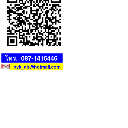
โทร. 087-1416446
byk_air@hotmail.com