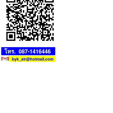
โทร. 087-1416446
byk_air@hotmail.com