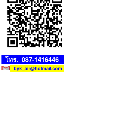
โทร. 087-1416446
byk_air@hotmail.com